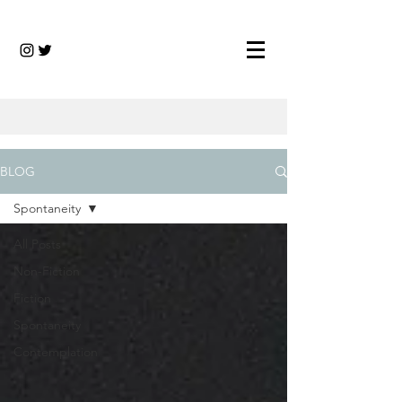
BLOG
Spontaneity
All Posts
Non-Fiction
Fiction
Spontaneity
Contemplation