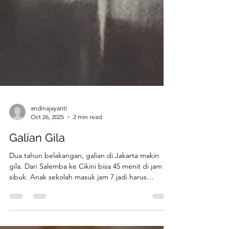
andinajayanti
Oct 26, 2025
2 min read
Galian Gila
Dua tahun belakangan, galian di Jakarta makin
gila. Dari Salemba ke Cikini bisa 45 menit di jam
sibuk. Anak sekolah masuk jam 7 jadi harus
berangkat jam 6 kalau mau aman. Dimana-mana
galian. Di Kota Tua, di Cideng, di Raden Saleh, di