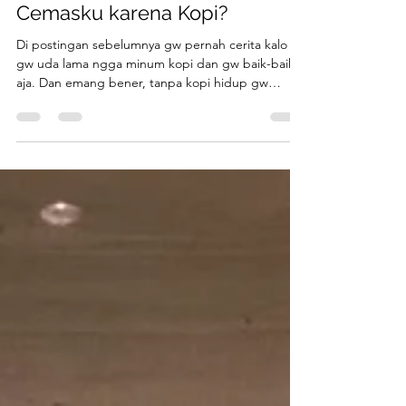
andinajayanti
Oct 26, 2025
1 min read
Cemasku karena Kopi?
Di postingan sebelumnya gw pernah cerita kalo
gw uda lama ngga minum kopi dan gw baik-baik
aja. Dan emang bener, tanpa kopi hidup gw
berasa lebih baik, lebih ringan. Membebaskan diri
dari ketergantungan itu membawa rasa
menyenangkan. Suatu saat gw ngantuk di kantor.
Sengantuk itu. Gw memutuskan membeli 2 gelas
kopi. Satu drip, satu americano. Bukan gila, tapi
drip dan americano kan memang beda secara
taste. Mengingat lagi ngantuk, jadi biar bisa
distract ngantuk dengan kopi.