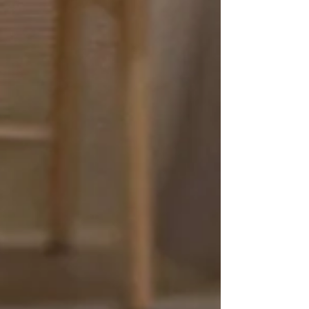
Diponegoro, di Proklamasi, di Blok M, di Blora, di
Latuharhari, di Saharjo, di Mangga Dua, di
Gunung Sahari, di mana lagi yang belum gw
sebut? Tanpa galian, Jakarta udah macet. Dengan
galian diharapkan Jakarta berkurang macetnya?
Kan tolol. Kak O