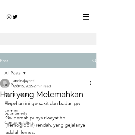
Post
All Posts
andinajayanti
All Posts
Oct 15, 2025
2 min read
Hari yang Melemahkan
Non-Fiction
Tiga hari ini gw sakit dan badan gw 
Fiction
lemes.
Spontaneity
Gw pernah punya riwayat hb 
Contemplation
(hemoglobin) rendah, yang gejalanya 
adalah lemes.