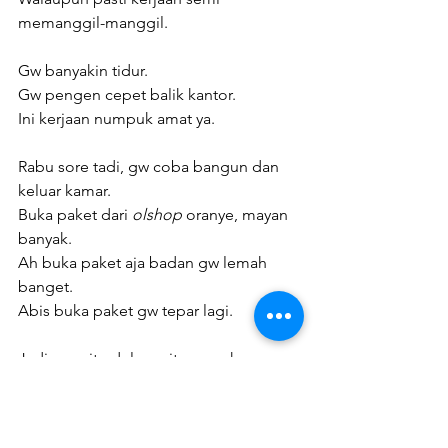
memanggil-manggil.
Gw banyakin tidur.
Gw pengen cepet balik kantor.
Ini kerjaan numpuk amat ya.
Rabu sore tadi, gw coba bangun dan 
keluar kamar.
Buka paket dari 
olshop 
oranye, mayan 
banyak.
Ah buka paket aja badan gw lemah 
banget.
Abis buka paket gw tepar lagi.
Jadi, ya, gitu dulu ceritanya sekarang.
Doain gw sehat ya biar bisa nulis lagi.
Terutama, jangan sampe gw opname 
lagi.