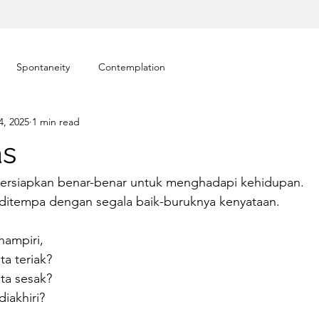
Spontaneity
Contemplation
4, 2025
1 min read
as
ipersiapkan benar-benar untuk menghadapi kehidupan.
p ditempa dengan segala baik-buruknya kenyataan.
hampiri,
ta teriak?
ita sesak?
iakhiri?