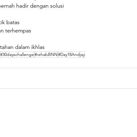
pernah hadir dengan solusi
tik batas
kan terhempas
tahan dalam ikhlas
#30dayschallenge
#rehabBNN
#Day18Andjay