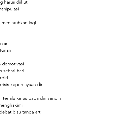
 harus diikuti
anipulasi
i
u menjatuhkan lagi
asan
ntunan
 demotivasi
 sehari-hari
diri
risis kepercayaan diri
terlalu keras pada diri sendiri
menghakimi
ebat bisu tanpa arti