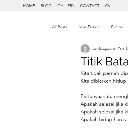
HOME
BLOG
GALLERY
CONTACT
CV
All Posts
Non-Fiction
Fiction
andinajayanti
Oct 1
Titik Bat
Kita tidak pernah d
Kita dibiarkan hidu
Pertanyaan itu meng
Apakah selesai jika ki
Apakah selesai jika k
Apakah hidup harus d