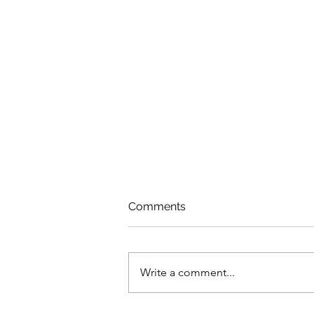
Comments
Write a comment...
Umroh Berkah Resign (?)