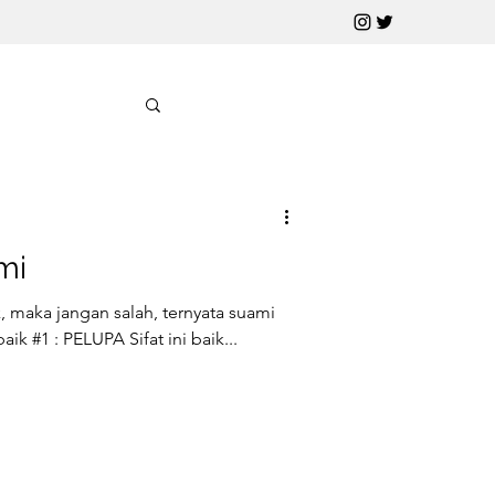
mi
k, maka jangan salah, ternyata suami
 9 sifat baik. Sifat baik #1 : PELUPA Sifat ini baik...