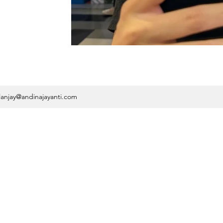
lanjay@andinajayanti.com